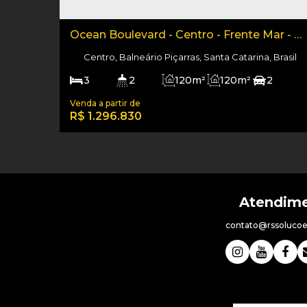
Ocean Boulevard - Centro - Frente Mar - 3
Dormitórios
Centro, Balneário Piçarras, Santa Catarina, Brasil
3
2
120m²
120m²
2
120m²
R$
1.296.830
contato@rssolucoes