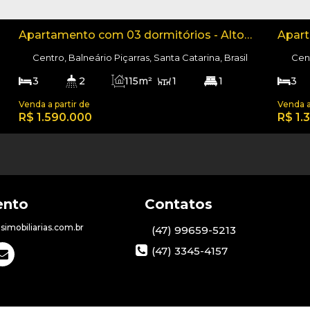
Apartamento com 03 dormitórios - Alto
Apart
Padrão, Vila dos Corais
no ce
Centro, Balneário Piçarras, Santa Catarina, Brasil
Cent
3
2
115m²
1
1
3
115m²
2
140m
115m²
149
R$
1.590.000
R$
1.
imobiliarias.com.br
(47) 99659-5213
(47) 3345-4157