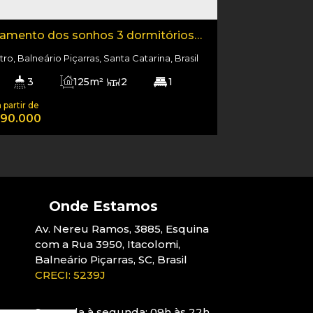
amento dos sonhos 3 dormitórios
ntro de Balneário Piçarras
ro, Balneário Piçarras, Santa Catarina, Brasil
3
125m²
2
1
m²
2
190m
125m²
390.000
Av. Nereu Ramos
,
3885
,
Esquina
com a Rua 3950
,
Itacolomi
,
Balneário Piçarras
,
SC
,
Brasil
CRECI: 5239J