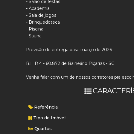
- Salão de festas
- Academia
- Sala de jogos
- Brinquedoteca
- Piscina
- Sauna
Previsão de entrega para: março de 2026
R.I.: R 4 - 60.872 de Balneário Piçarras - SC
Venha falar com um de nossos corretores pra escolh
CARACTERÍ
Referência:
Tipo de Imóvel:
Quartos: