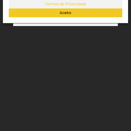
Telefone:
Termos de Privacidade
Aceito
Mensagem:
IMÓVEIS RELACIONADOS
Apartamento
1173