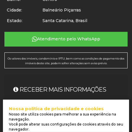
Cidade:
Balneário Piçarras
Estado:
Santa Catarina, Brasil
Atendimento pelo
WhatsApp
Os valores dos imóveis, condomínio e IPTU, bem como as condições de pagamento dos
imóveis deste site, podem sofrer alterações sem aviso prévio.
RECEBER MAIS INFORMAÇÕES
Nome:
Nossa política de privacidade e cookies
Nosso site utiliza cookies para melhorar a sua experiência na
Email:
navegação.
Você pode alterar suas configurações de cookies através do seu
navegador.