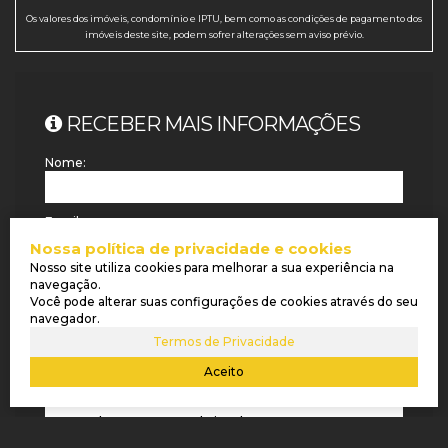
Os valores dos imóveis, condomínio e IPTU, bem como as condições de pagamento dos
imóveis deste site, podem sofrer alterações sem aviso prévio.
RECEBER MAIS INFORMAÇÕES
Nome:
Email:
Nossa política de privacidade e cookies
Nosso site utiliza cookies para melhorar a sua experiência na
Telefone:
navegação.
Você pode alterar suas configurações de cookies através do seu
navegador.
Mensagem:
Termos de Privacidade
Aceito