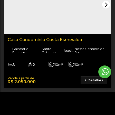
Casa Condomínio Costa Esmeralda
Balneário
Santa
Nossa Senhora da
Brasil
,
,
,
Piçarras
Catarina
Paz
3
2
210m²
210m²
4
210m²
+ Detalhes
R$
2.050.000