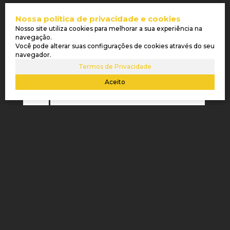
RECEBER MAIS INFORMAÇÕES
Nossa política de privacidade e cookies
Nosso site utiliza cookies para melhorar a sua experiência na
Nome:
navegação.
Você pode alterar suas configurações de cookies através do seu
navegador.
Email:
Termos de Privacidade
Aceito
Telefone:
Mensagem: