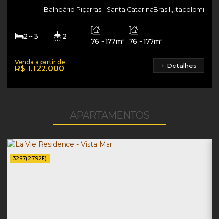
Balneário Piçarras
Santa Catarina
Brasil
,
,
,
Itacolomi
2 ~ 3
2
76 ~ 177m²
76 ~ 177m²
1 ~ 2
76 ~ 177m²
+ Detalhes
R$
1.122.000
APARTAMENTOS
3297
(2792F)