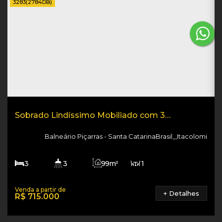
3283
(2784DB)
Sobrado Lindíssimo Mobiliado com 3
dormitórios
Balneário Piçarras
Santa Catarina
Brasil
,
,
,
Itacolomi
3
3
99m²
1
1
120m²
2
1400m
+ Detalhes
R$
715.000
99m²