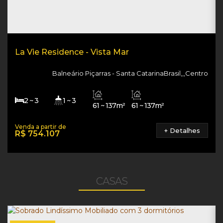
La Vie Residence - Vista Mar
Balneário Piçarras
Santa Catarina
Brasil
,
,
,
Centro
2 ~ 3
1 ~ 3
61 ~ 137m²
61 ~ 137m²
1
100m
61 ~ 137m²
+ Detalhes
R$
754.107
CASAS