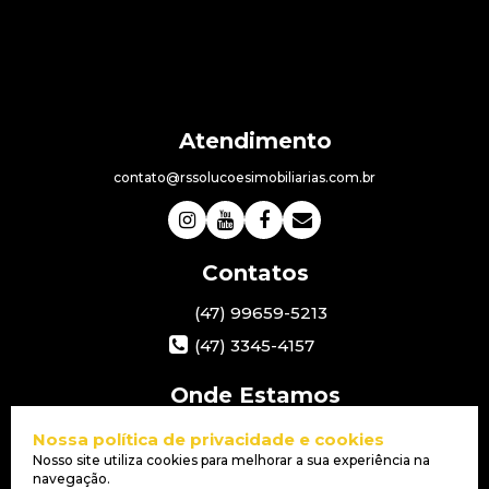
contato@rssolucoesimobiliarias.com.br
(47) 99659-5213
(47) 3345-4157
Av. Nereu Ramos
,
3885
,
Esquina
Nossa política de privacidade e cookies
com a Rua 3950
,
Itacolomi
,
Nosso site utiliza cookies para melhorar a sua experiência na
Balneário Piçarras
,
SC
,
Brasil
navegação.