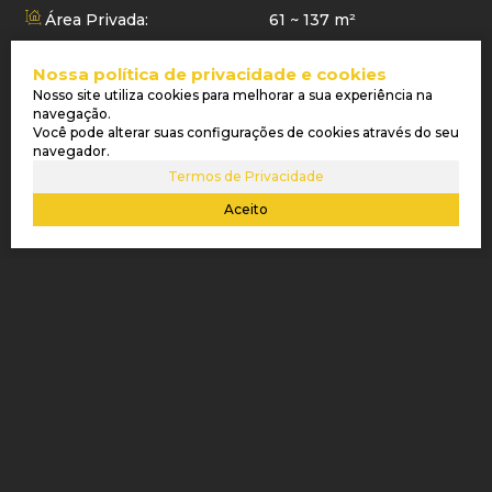
Área Privada:
61 ~ 137 m²
Área Útil:
61 ~ 137 m²
Nossa política de privacidade e cookies
Nosso site utiliza cookies para melhorar a sua experiência na
Última atualização do
05/08/2026
navegação.
imóvel:
Você pode alterar suas configurações de cookies através do seu
navegador.
Termos de Privacidade
LOCALIZAÇÃO DO IMÓVEL
Aceito
Bairro:
Centro
Cidade:
Balneário Piçarras
Estado:
Santa Catarina, Brasil
Atendimento pelo
WhatsApp
Os valores dos imóveis, condomínio e IPTU, bem como as condições de pagamento dos
imóveis deste site, podem sofrer alterações sem aviso prévio.