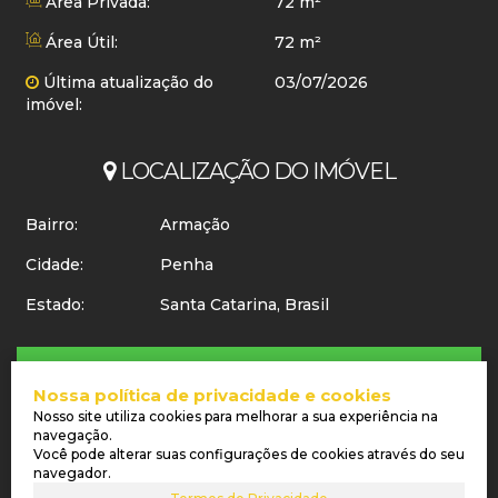
Área Privada:
72 m²
Área Útil:
72 m²
Última atualização do
03/07/2026
imóvel:
LOCALIZAÇÃO DO IMÓVEL
Bairro:
Armação
Cidade:
Penha
Estado:
Santa Catarina, Brasil
Atendimento pelo
WhatsApp
Nossa política de privacidade e cookies
Nosso site utiliza cookies para melhorar a sua experiência na
navegação.
Os valores dos imóveis, condomínio e IPTU, bem como as condições de pagamento dos
Você pode alterar suas configurações de cookies através do seu
imóveis deste site, podem sofrer alterações sem aviso prévio.
navegador.