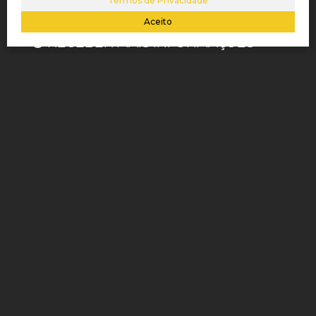
Termos de Privacidade
Aceito
RECEBER MAIS INFORMAÇÕES
Nome:
Email:
Telefone:
Mensagem: