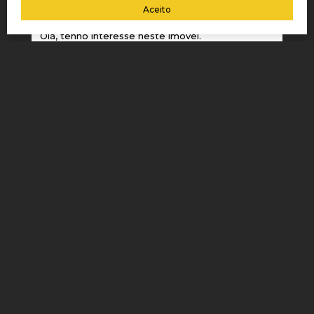
Aceito
Mensagem:
IMÓVEIS RELACIONADOS
Apartamento
1991