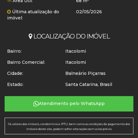
Área Útil:
68 m²
Última atualização do
02/05/2026
imóvel:
LOCALIZAÇÃO DO IMÓVEL
Bairro:
Itacolomi
Bairro Comercial:
Itacolomi
Cidade:
Balneário Piçarras
Estado:
Santa Catarina, Brasil
Atendimento pelo
WhatsApp
Os valores dos imóveis, condomínio e IPTU, bem como as condições de pagamento dos
imóveis deste site, podem sofrer alterações sem aviso prévio.