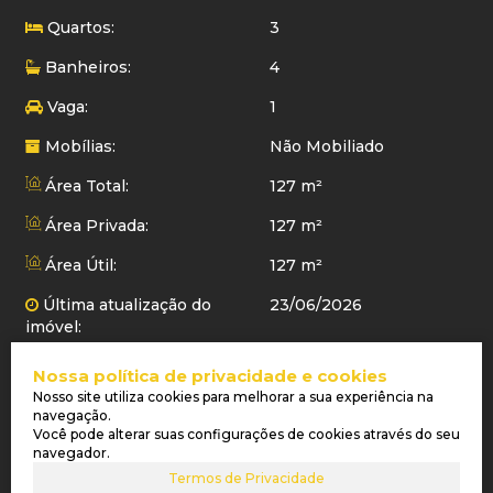
Quartos:
3
Banheiros:
4
Vaga:
1
Mobílias:
Não Mobiliado
Área Total:
127 m²
Área Privada:
127 m²
Área Útil:
127 m²
Última atualização do
23/06/2026
imóvel:
Nossa política de privacidade e cookies
LOCALIZAÇÃO DO IMÓVEL
Nosso site utiliza cookies para melhorar a sua experiência na
navegação.
Você pode alterar suas configurações de cookies através do seu
Bairro:
Centro
navegador.
Termos de Privacidade
Cidade:
Balneário Piçarras