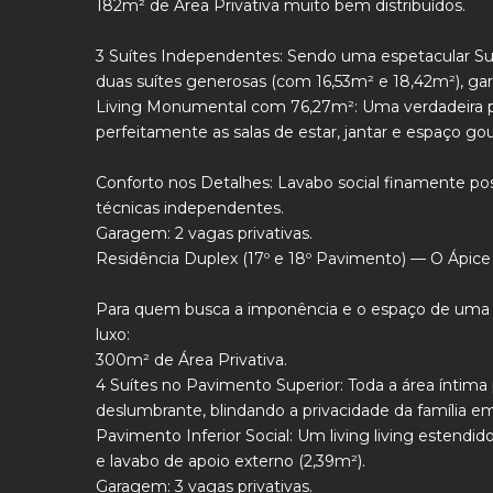
182m² de Área Privativa muito bem distribuídos.
3 Suítes Independentes: Sendo uma espetacular Suí
duas suítes generosas (com 16,53m² e 18,42m²), gara
Living Monumental com 76,27m²: Uma verdadeira pr
perfeitamente as salas de estar, jantar e espaço go
Conforto nos Detalhes: Lavabo social finamente posi
técnicas independentes.
Garagem: 2 vagas privativas.
Residência Duplex (17º e 18º Pavimento) — O Ápice
Para quem busca a imponência e o espaço de uma
luxo:
300m² de Área Privativa.
4 Suítes no Pavimento Superior: Toda a área íntima
deslumbrante, blindando a privacidade da família em 
Pavimento Inferior Social: Um living living estendid
e lavabo de apoio externo (2,39m²).
Garagem: 3 vagas privativas.