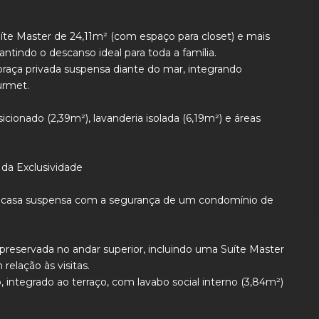
te Master de 24,11m² (com espaço para closet) e mais
ntindo o descanso ideal para toda a família.
aça privada suspensa diante do mar, integrando
urmet.
cionado (2,39m²), lavanderia isolada (6,19m²) e áreas
 da Exclusividade
 casa suspensa com a segurança de um condomínio de
 preservada no andar superior, incluindo uma Suíte Master
relação às visitas.
o, integrado ao terraço, com lavabo social interno (3,84m²)