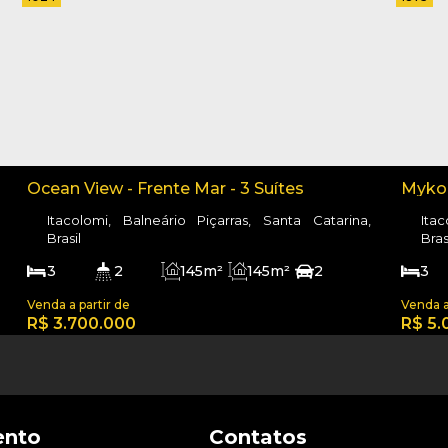
Ocean View - Frente Mar - 3 Suítes
Mykon
Itacolomi, Balneário Piçarras, Santa Catarina,
Ita
Brasil
Bras
3
2
145m²
145m²
2
3
145m²
199
R$
3.700.000
R$
5.