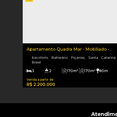
Apartamento Quadra Mar - Mobiliado -
Residencial Blumenau - Exlusivo
Itacolomi, Balneário Piçarras, Santa Catarina,
Brasil
3
2
170m²
170m²
80m
170m²
R$
2.200.000