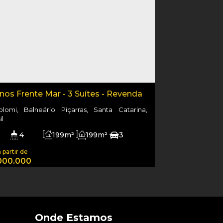
os Frente Mar - 3 Suítes - Revenda
colomi, Balneário Piçarras, Santa Catarina,
il
4
199m²
199m²
3
m²
000.000