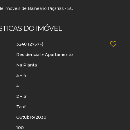
e imóveis de Balneário Piçarras - SC
STICAS DO IMÓVEL
3248
(2757F)
Residencial
»
Apartamento
Na Planta
3 ~ 4
4
2 ~ 3
Tauf
Outubro/2030
100