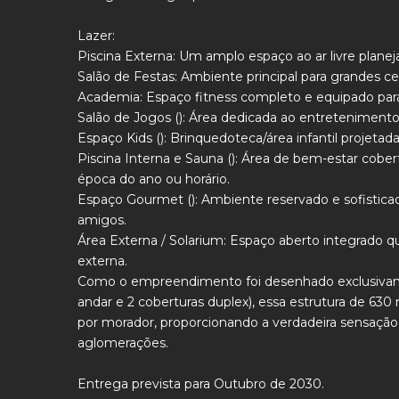
Lazer:
Piscina Externa: Um amplo espaço ao ar livre planeja
Salão de Festas: Ambiente principal para grandes c
Academia: Espaço fitness completo e equipado para
Salão de Jogos (): Área dedicada ao entretenimento
Espaço Kids (): Brinquedoteca/área infantil projetad
Piscina Interna e Sauna (): Área de bem-estar cober
época do ano ou horário.
Espaço Gourmet (): Ambiente reservado e sofisticad
amigos.
Área Externa / Solarium: Espaço aberto integrado q
externa.
Como o empreendimento foi desenhado exclusivame
andar e 2 coberturas duplex), essa estrutura de 63
por morador, proporcionando a verdadeira sensaçã
aglomerações.
Entrega prevista para Outubro de 2030.