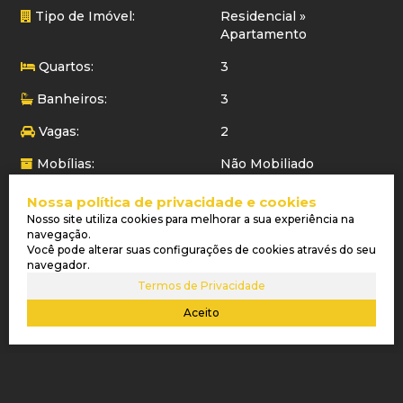
Tipo de Imóvel:
Residencial
»
Apartamento
Quartos:
3
Banheiros:
3
Vagas:
2
Mobílias:
Não Mobiliado
Área Total:
100 m²
Nossa política de privacidade e cookies
Nosso site utiliza cookies para melhorar a sua experiência na
Área Privada:
100 m²
navegação.
Você pode alterar suas configurações de cookies através do seu
Área Útil:
100 m²
navegador.
Termos de Privacidade
Última atualização do
03/04/2026
imóvel:
Aceito
LOCALIZAÇÃO DO IMÓVEL