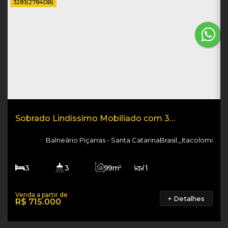
3283
(2784DB)
Sobrado Lindíssimo Mobiliado com 3
dormitórios
Balneário Piçarras
Santa Catarina
Brasil
,
,
,
Itacolomi
3
3
99m²
1
1
120m²
2
1400m
+ Detalhes
R$
715.000
99m²