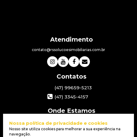
contato@rssolucoesimobiliarias.com.br
(47) 99659-5213
(47) 3345-4157
Av. Nereu Ramos
,
3885
,
Esquina
Nossa política de privacidade e cookies
com a Rua 3950
,
Itacolomi
,
Nosso site utiliza cookies para melhorar a sua experiência na
Balneário Piçarras
,
SC
,
Brasil
navegação.