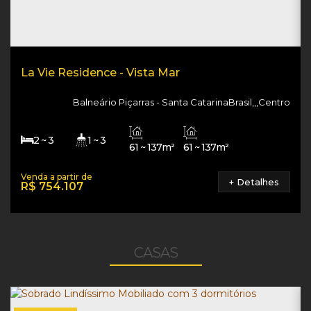
La Vie Residence - Vista Mar
Balneário Piçarras
Santa Catarina
Brasil
,
,
,
Centro
2 ~ 3
1 ~ 3
61 ~ 137m²
61 ~ 137m²
1
100m
61 ~ 137m²
+ Detalhes
R$
754.107
CASAS