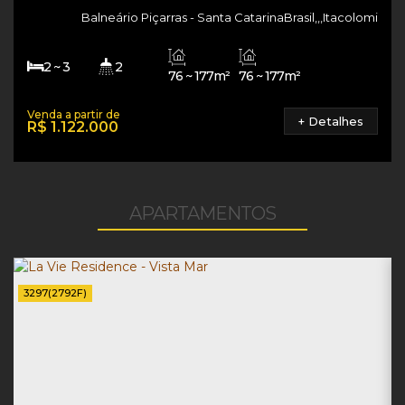
Balneário Piçarras
Santa Catarina
Brasil
,
,
,
Itacolomi
2 ~ 3
2
76 ~ 177m²
76 ~ 177m²
1 ~ 2
76 ~ 177m²
+ Detalhes
R$
1.122.000
APARTAMENTOS
3297
(2792F)