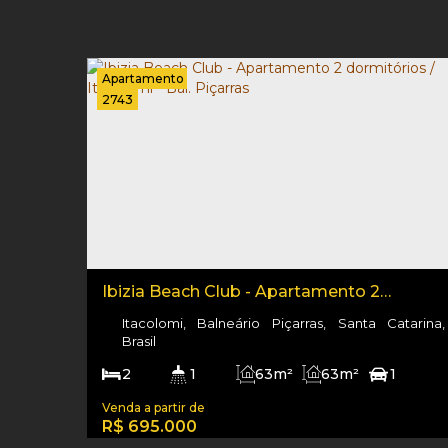
Apartamento
2743
Ibizia Beach Club - Apartamento 2
dormitórios / Itacolomi - Bal. Piçarras
Itacolomi, Balneário Piçarras, Santa Catarina,
Brasil
2
1
63m²
63m²
1
250m
63m²
R$
695.000