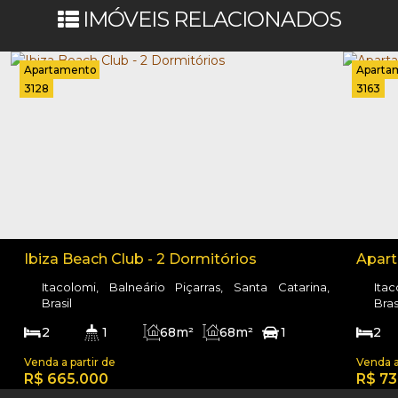
IMÓVEIS RELACIONADOS
Apartamento
Aparta
3128
3163
Ibiza Beach Club - 2 Dormitórios
Apart
Itacolomi, Balneário Piçarras, Santa Catarina,
Ita
Brasil
Bras
2
1
68m²
68m²
1
2
250m
68m²
1
R$
665.000
R$
73