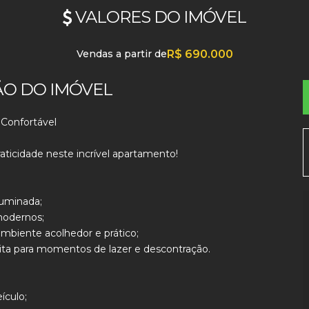
VALORES DO IMÓVEL
Vendas a partir de
R$
690.000
ÃO DO IMÓVEL
Confortável
raticidade neste incrível apartamento!
luminada;
modernos;
mbiente acolhedor e prático;
ita para momentos de lazer e descontração.
ículo;