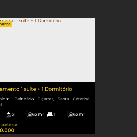
mento
amento 1 suíte + 1 Dormitório
colomi, Balneário Piçarras, Santa Catarina,
il
2
62m²
1
62m²
600m
62m²
0.000