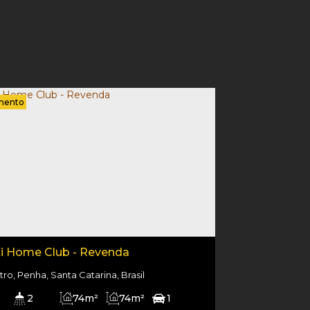
mento
ti Home Club - Revenda
ro, Penha, Santa Catarina, Brasil
2
74m²
74m²
1