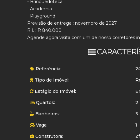
- Brinquedoteca
- Academia
- Playground
Previsão de entrega : novembro de 2027
R.I. : R 840.000
Agende agora visita com um de nosso corretores inc
CARACTERÍ
Referência:
2
Tipo de Imóvel:
R
Estágio do Imóvel:
E
Quartos:
2
Banheiros:
3
Vaga:
1
Construtora:
Z