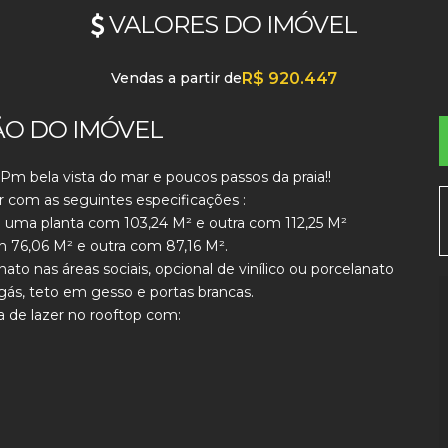
VALORES DO IMÓVEL
Vendas a partir de
R$
920.447
ÃO DO IMÓVEL
 bela vista do mar e poucos passos da praia!!
com as seguintes especificações :
do uma planta com 103,24 M² e outra com 112,25 M²
 76,06 M² e outra com 87,16 M².
o nas áreas sociais, opcional de vinílico ou porcelanato
 gás, teto em gesso e portas brancas.
 de lazer no rooftop com: