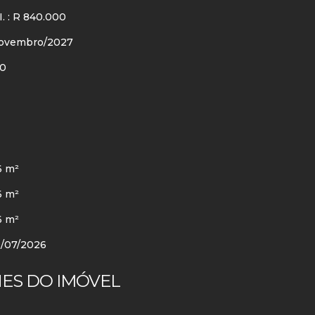
I. : R 840.000
ovembro/2027
50
6 m²
6 m²
6 m²
0/07/2026
ES DO IMÓVEL