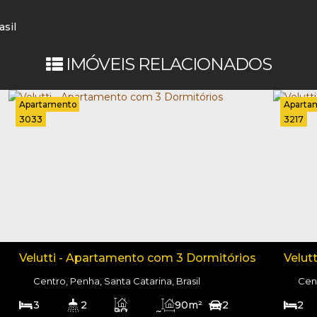
asil
IMÓVEIS RELACIONADOS
Apartamento
Aparta
3033
3217
Velutti - Apartamento com 3 Dormitórios
Velut
Centro, Penha, Santa Catarina, Brasil
Cent
3
2
90m²
2
2
90 ~