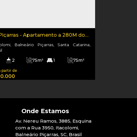
Piçarras - Apartamento a 280M do
colomi, Balneário Piçarras, Santa Catarina,
il
2
75m²
1
75m²
280m
75m²
0.000
Av. Nereu Ramos
,
3885
,
Esquina
com a Rua 3950
,
Itacolomi
,
Balneário Piçarras
,
SC
,
Brasil