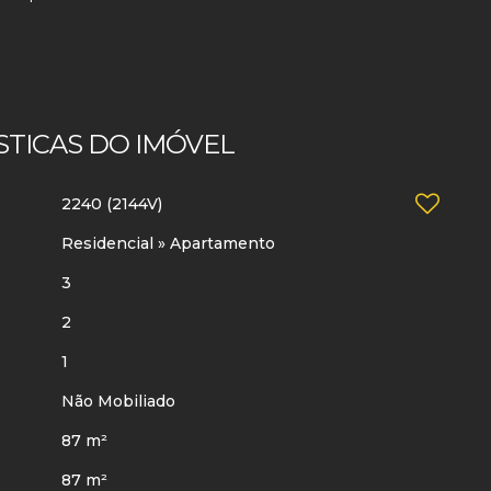
STICAS DO IMÓVEL
2240
(2144V)
Residencial
»
Apartamento
3
2
1
Não Mobiliado
87 m²
87 m²