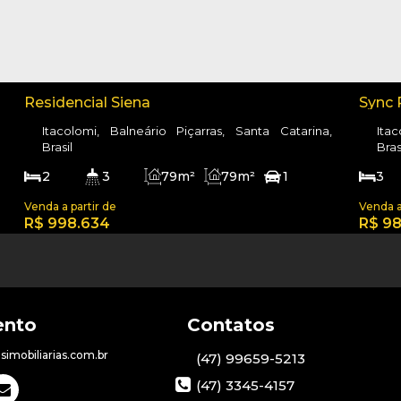
Residencial Siena
Sync 
Mar!
Itacolomi, Balneário Piçarras, Santa Catarina,
Ita
Brasil
Bras
2
3
79m²
79m²
1
3
150m
79m²
1
R$
998.634
R$
98
imobiliarias.com.br
(47) 99659-5213
(47) 3345-4157