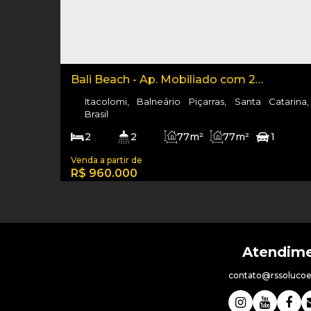
Bali Beach - Ap. Mobiliado com 2
dormitórios e vista mar
Itacolomi, Balneário Piçarras, Santa Catarina,
Brasil
2
2
77m²
77m²
1
50m
77m²
R$
960.000
contato@rssolucoes