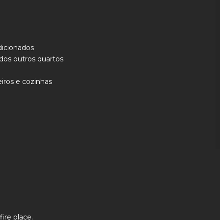
dicionados
 dos outros quartos
iros e cozinhas
re place.