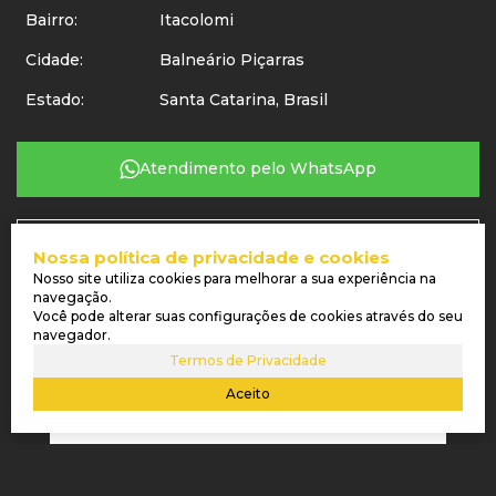
Bairro:
Itacolomi
Cidade:
Balneário Piçarras
Estado:
Santa Catarina, Brasil
Atendimento pelo
WhatsApp
Os valores dos imóveis, condomínio e IPTU, bem como as condições de pagamento dos
Nossa política de privacidade e cookies
imóveis deste site, podem sofrer alterações sem aviso prévio.
Nosso site utiliza cookies para melhorar a sua experiência na
navegação.
Você pode alterar suas configurações de cookies através do seu
navegador.
RECEBER MAIS INFORMAÇÕES
Termos de Privacidade
Aceito
Nome:
Email: